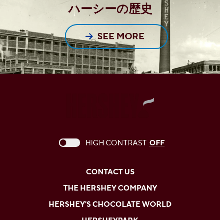
ハーシーの歴史
SEE MORE
This checkbox when checked enables high c
HIGH CONTRAST
OFF
CONTACT US
THE HERSHEY COMPANY
HERSHEY'S CHOCOLATE WORLD