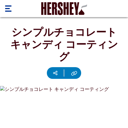
メインコンテンツに進む
BRANDS
シンプルチョコレート
RECIPES
BRANDS
キャンディ コーティン
OUR
HERSHEY'S
グ
STORY
KISSES
Social media
Copy URL
BROOKSIDE
Facebook
Pinterest
Email
Print