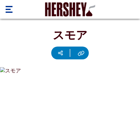
メインコンテンツに進む
BRANDS
スモア
RECIPES
BRANDS
OUR
HERSHEY'S
Social media
Copy URL
Facebook
Pinterest
Email
Print
STORY
KISSES
BROOKSIDE