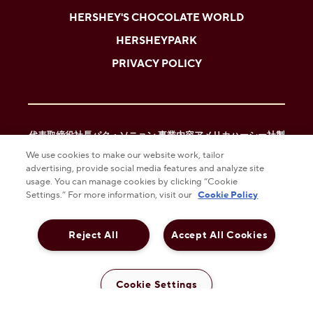
HERSHEY'S CHOCOLATE WORLD
HERSHEYPARK
PRIVACY POLICY
代表取締役社長パク・ソニョン 事業内容アメリカハーシー社製
We use cookies to make our website work, tailor
品に関する日本国内におけるマーケティング
advertising, provide social media features and analyze site
usage. You can manage cookies by clicking “Cookie
Settings.” For more information, visit our
Cookie Policy
COOKIE PREFERENCES
正式名称ハーシージャパン株式会社 正式名称(英文名)ＨＥＲＳＨＥ
Reject All
Accept All Cookies
Ｙ ＪＡＰＡＮ Co.,Ltd. 所在地〒102-0083 東京都千代田区麹町6-6
東急四谷ビル5F URL ： http://www.hersheyjapan.com/ 創 立1989
年7月
Cookie Settings